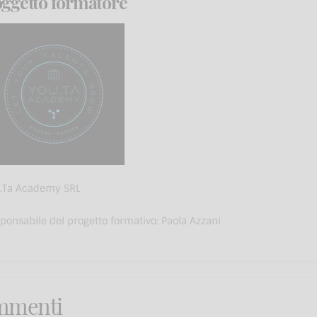
ggetto formatore
.Ta Academy SRL
ponsabile del progetto formativo: Paola Azzani
mmenti