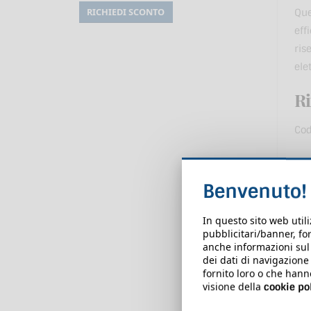
Que
eff
ris
ele
Ri
Cod
Pr
in
Benvenuto!
In questo sito web util
pubblicitari/banner, for
anche informazioni sul m
dei dati di navigazione
fornito loro o che hann
Mo
visione della
cookie po
L'a