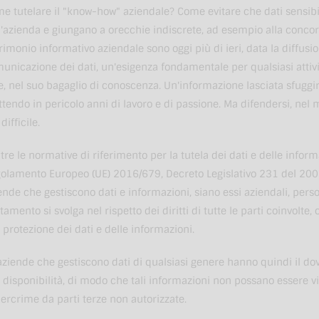
e tutelare il "know-how" aziendale? Come evitare che dati sensibili 
l'azienda e giungano a orecchie indiscrete, ad esempio alla concor
rimonio informativo aziendale sono oggi più di ieri, data la diffusi
unicazione dei dati, un'esigenza fondamentale per qualsiasi attivit
e, nel suo bagaglio di conoscenza. Un'informazione lasciata sfuggi
tendo in pericolo anni di lavoro e di passione. Ma difendersi, ne
difficile.
ltre le normative di riferimento per la tutela dei dati e delle info
olamento Europeo (UE) 2016/679, Decreto Legislativo 231 del 2001
ende che gestiscono dati e informazioni, siano essi aziendali, persona
ttamento si svolga nel rispetto dei diritti di tutte le parti coinvolte
a protezione dei dati e delle informazioni.
aziende che gestiscono dati di qualsiasi genere hanno quindi il dove
a disponibilità, di modo che tali informazioni non possano essere vi
ercrime da parti terze non autorizzate.