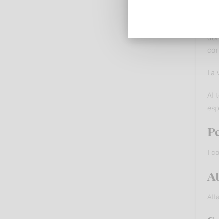
chi
arc
dom
cor
La 
Al 
esp
Pe
I c
At
All