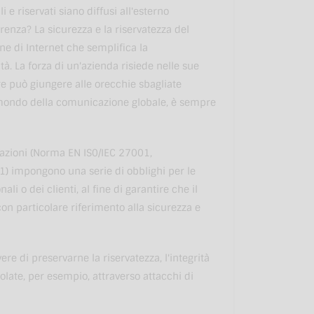
e riservati siano diffusi all'esterno
renza? La sicurezza e la riservatezza del
one di Internet che semplifica la
à. La forza di un'azienda risiede nelle sue
re può giungere alle orecchie sbagliate
l mondo della comunicazione globale, è sempre
rmazioni (Norma EN IS0/IEC 27001,
) impongono una serie di obblighi per le
li o dei clienti, al fine di garantire che il
, con particolare riferimento alla sicurezza e
re di preservarne la riservatezza, l'integrità
olate, per esempio, attraverso attacchi di