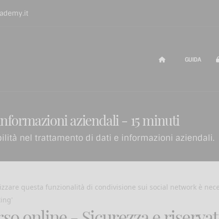
ademy.it
GUIDA
 informazioni aziendali - 15 minuti
ilità nel trattamento di dati e informazioni aziendali.
lizzare questa funzionalità di condivisione sui social network è nec
ing'
so online - Sicurezza e riserva