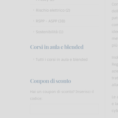
Com
Rischio elettrico (2)
del
pat
RSPP - ASPP (38)
com
ide
Sostenibilità (1)
met
più 
Corsi in aula e blended
Ino
Tutti i corsi in aula e blended
Reg
azi
tra
Coupon di sconto
all
Hai un coupon di sconto? Inserisci il
Le 
codice:
e l
cyb