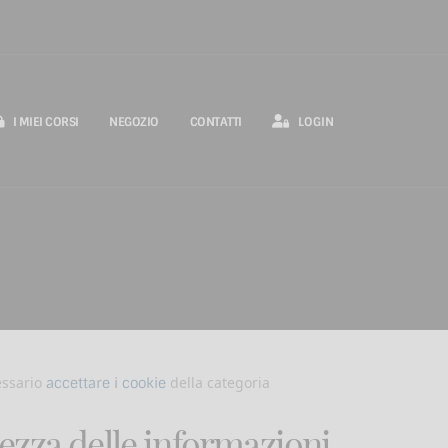
LOGIN
I MIEI CORSI
NEGOZIO
CONTATTI
essario
della categoria
accettare i cookie
tezza delle informazioni