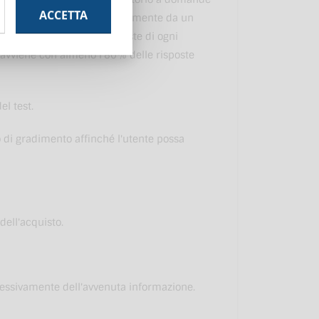
ACCETTA
lizza domande estratte casualmente da un
eramento del test. Le risposte di ogni
 avviene con almeno l'80% delle risposte
el test.
o di gradimento affinché l'utente possa
ell'acquisto.
ressivamente dell'avvenuta informazione.