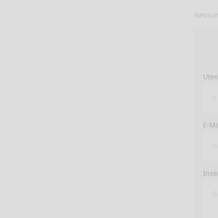
Nessun
Uten
E-Ma
Inse