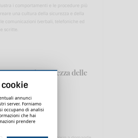
 illustra i comportamenti e le procedure più
 creare una cultura della sicurezza e della
elle comunicazioni (verbali, telefoniche ed
e scritte.
urezza e riservatezza delle
i cookie
ventuali annunci
ostri server. Forniamo
 si occupano di analisi
formazioni che hai
ormazioni prendere
i un test telematico obbligatorio a domande