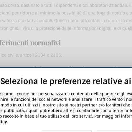
sto corso, destinato a tutti i dipendenti e collaboratori aziendali,
icienti per ridurre al minimo la possibilità di una fuga di notizie e
ervatezza dei dati aziendali. Questi i temi affrontati: la sicurezza d
ttroniche), i virus, la protezione delle informazioni digitali e di quell
ferimenti normativi
ice civile, articoli 2104 e 2105.
ogramma del corso online in e-Learning Sic
formazioni aziendali - 15 minuti
Seleziona le preferenze relative a
La sicurezza delle comunicazioni
izziamo i cookie per personalizzare i contenuti delle pagine e gli e
La protezione delle informazioni digitali
nire le funzioni dei social network e analizzare il traffico verso i n
odo in cui utilizzi il nostro sito ai nostri partner e/o fornitori che
La protezione delle informazioni scritte
 e pubblicità, i quali potrebbero altresì combinarle con ulteriori in
o raccolto in base al tuo utilizzo dei loro servizi. Per maggiori inf
dalità di verifica dell'apprendimento
.
licy
ccertamento dell'apprendimento è svolto tramite il superamento d