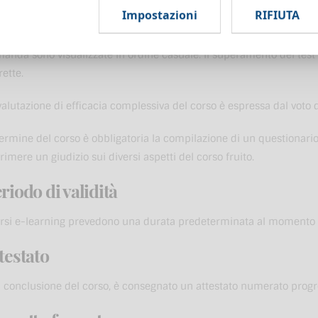
Impostazioni
RIFIUTA
use con correzione automatica al termine del corso. Il test visua
hivio, diverse ed esposte in modo casuale per ogni tentativo di sup
anda sono visualizzate in ordine casuale. Il superamento del test
rette.
valutazione di efficacia complessiva del corso è espressa dal voto d
termine del corso è obbligatoria la compilazione di un questionari
rimere un giudizio sui diversi aspetti del corso fruito.
riodo di validità
orsi e-learning prevedono una durata predeterminata al momento d
testato
a conclusione del corso, è consegnato un attestato numerato prog