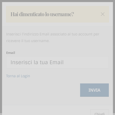
Hai dimenticato lo username?
Inserisci l'indirizzo Email associato al tuo account per
ricevere il tuo username.
Email
Lavoratori Ristorazione -
Aggiornamento - 6 ore
Torna al Login
Corso online di aggiornamento per lavoratori che
operano nel settore Ristorazione o in attività
INVIA
equiparabili in riferimento ai rischi per la
sicurezza e la salute.
Chiudi