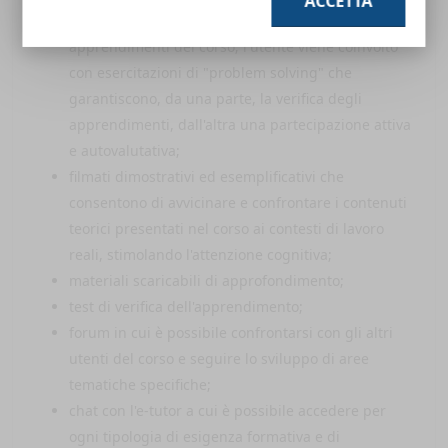
ACCETTA
esercitazioni interattive di valutazione degli
apprendimenti del corso; l'utente viene coinvolto
con esercitazioni di "problem solving" che
garantiscono, da una parte, la verifica degli
apprendimenti, dall'altra una partecipazione attiva
e autovalutativa;
filmati dimostrativi ed esemplificativi che
consentono di avvicinare e confrontare i contenuti
teorici presentati nel corso ai contesti di lavoro
reali, stimolando l'attenzione cognitiva;
materiali scaricabili di approfondimento;
test di verifica dell'apprendimento;
forum in cui è possibile confrontarsi con gli altri
utenti del corso e seguire lo sviluppo di aree
tematiche specifiche;
chat con l'e-tutor a cui è possibile accedere per
ogni tipologia di esigenza formativa e di