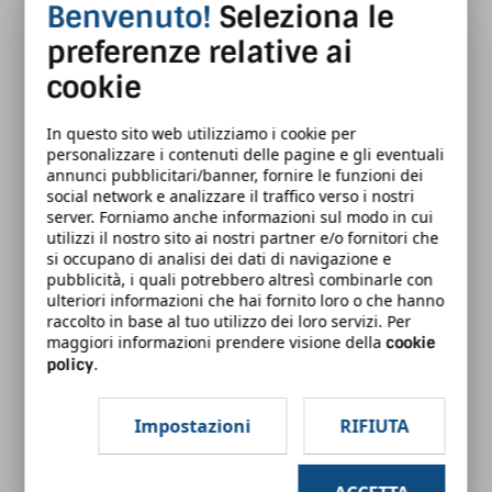
Benvenuto!
Seleziona le
L'utente durante la fruizione del corso
e-learning
è
preferenze relative ai
accompagnato da indicazioni di orientamento che
precisano sia la sua posizione rispetto alle tappe
cookie
generali del percorso, sia i singoli contenuti formativi
di cui è composta la lezione che sta per iniziare.
In questo sito web utilizziamo i cookie per
personalizzare i contenuti delle pagine e gli eventuali
annunci pubblicitari/banner, fornire le funzioni dei
Il corso è stato realizzando in modo tale da rendere il
social network e analizzare il traffico verso i nostri
più efficace possibile la fruizione dei contenuti
server. Forniamo anche informazioni sul modo in cui
attraverso metodologie formative diversamente
utilizzi il nostro sito ai nostri partner e/o fornitori che
si occupano di analisi dei dati di navigazione e
coinvolgenti:
pubblicità, i quali potrebbero altresì combinarle con
ulteriori informazioni che hai fornito loro o che hanno
patto formativo iniziale in cui vengono presentati i
raccolto in base al tuo utilizzo dei loro servizi. Per
maggiori informazioni prendere visione della
cookie
contenuti generali del corso e specifici;
.
policy
videolezioni dei docenti che rappresentano il
riferimento del corso attraverso il volto, la voce e
Impostazioni
RIFIUTA
le slides relative; le videolezioni teoriche sono di
breve durata, per meglio favorire la comprensione
e l'apprendimento dei contenuti formativi;