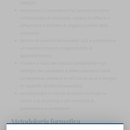
obblighi;
valorizzare il Lavoratore e la Lavoratrice come
collaboratore di sicurezza, capace di influire e
influenzare il sistema di organizzazione della
sicurezza;
fornire strumenti comunicativi utili a trasformare
un evento critico in un'opportunità di
apprendimento;
chiarire il ruolo del medico competente e gli
obblighi dei Lavoratori e delle Lavoratrici nella
sorveglianza sanitaria e nell'uso di alcol e droghe
in rapporto all'attività lavorativa;
sensibilizzare in merito ai nuovi rischi per la
salute e la sicurezza e alle modalità di
prevenzione e protezione.
Metodologia formativa