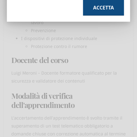
L'impatto del rumore nei luoghi di lavoro
ACCETTA
Riduzione dei rischi derivanti dal rumore sul
lavoro
Prevenzione
I dispositivi di protezione individuale
Protezione contro il rumore
Docente del corso
Luigi Meroni - Docente formatore qualificato per la
sicurezza e validatore dei contenuti
Modalità di verifica
dell'apprendimento
L'accertamento dell'apprendimento è svolto tramite il
superamento di un test telematico obbligatorio a
domande chiuse con correzione automatica al termine