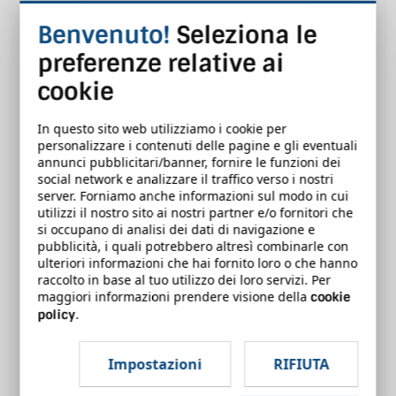
valutazione dei rischi.
Benvenuto!
Seleziona le
È quindi obbligo del Datore di lavoro valutare i
preferenze relative ai
contenuti di questo corso di formazione per accertarsi
cookie
che siano sufficienti e adeguati ai rischi specifici
riferiti alle mansioni e ai possibili danni e alle
In questo sito web utilizziamo i cookie per
conseguenti misure e procedure di prevenzione e
personalizzare i contenuti delle pagine e gli eventuali
annunci pubblicitari/banner, fornire le funzioni dei
protezione dei Lavoratori e delle Lavoratrici destinatari
social network e analizzare il traffico verso i nostri
della formazione.
server. Forniamo anche informazioni sul modo in cui
utilizzi il nostro sito ai nostri partner e/o fornitori che
Programma del corso online in e-
si occupano di analisi dei dati di navigazione e
pubblicità, i quali potrebbero altresì combinarle con
Learning Lavoratori - Formazione
ulteriori informazioni che hai fornito loro o che hanno
specifica Basso rischio - Rischio
raccolto in base al tuo utilizzo dei loro servizi. Per
maggiori informazioni prendere visione della
cookie
rumore - 30 minuti
.
policy
Il rischio rumore
Impostazioni
RIFIUTA
Funzionamento dell'orecchio umano
Caratteristiche del rumore