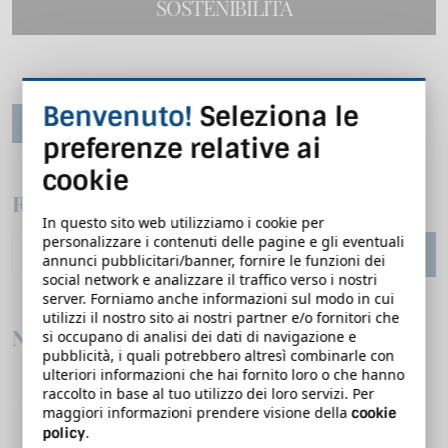
SOSTENIBILITÀ
1 corsi di formazione online
Benvenuto!
Seleziona le
TORNA INDIETRO
preferenze relative ai
cookie
Ricerca
In questo sito web utilizziamo i cookie per
personalizzare i contenuti delle pagine e gli eventuali
annunci pubblicitari/banner, fornire le funzioni dei
social network e analizzare il traffico verso i nostri
server. Forniamo anche informazioni sul modo in cui
utilizzi il nostro sito ai nostri partner e/o fornitori che
Negozio
si occupano di analisi dei dati di navigazione e
pubblicità, i quali potrebbero altresì combinarle con
ulteriori informazioni che hai fornito loro o che hanno
Corsi eLearning
raccolto in base al tuo utilizzo dei loro servizi. Per
maggiori informazioni prendere visione della
cookie
Corsi in aula e blended
.
policy